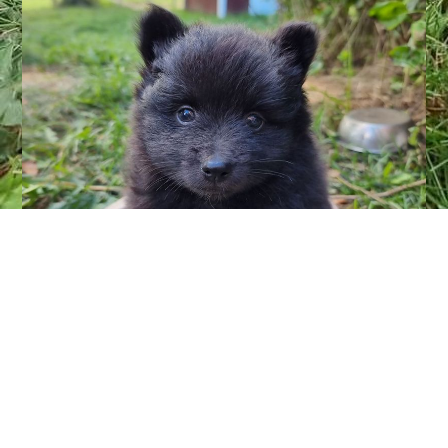
Cookieinställningar
Denna webbplats använder cookies för att ge besökarna en optimal
användarupplevelse. Vissa tredjepartsinnehåll visas endast om
"Tredjepartsinnehåll" är aktiverat.
Tekniskt nödvändigt
Dessa cookies är nödvändiga för driften av webbplatsen, t.ex. för att
skydda den mot hackerattacker och för att säkerställa ett konsekvent
och efterfrågningsorienterat utseende på webbplatsen.
Analytical
Dessa cookies används för att ytterligare optimera
Vi vill att så många av våra valpar som möjligt gör mentaltest
användarupplevelsen. Detta inkluderar statistik som tillhandahålls till
när åldern är inne!