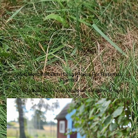
Med Mentalitet Och Hälsa I Fokus För Rasernas
Framtid!
Vi vill att alla våra valpar hälsotestas när åldern är inne!